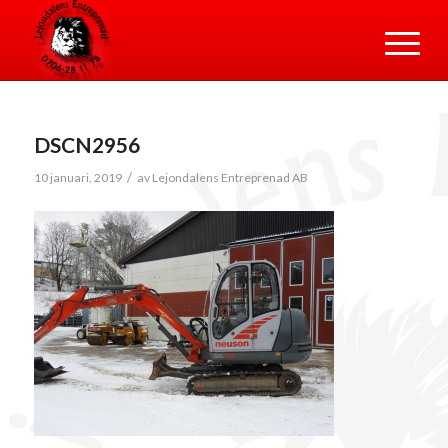
DSCN2956
/
10 januari, 2019
av
Lejondalens Entreprenad AB