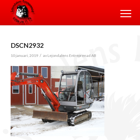
DSCN2932
/
10 januari, 2019
av
Lejondalens Entreprenad AB