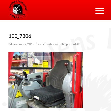
100_7306
/
24 november, 2015
av
Lejondalens Entreprenad AB