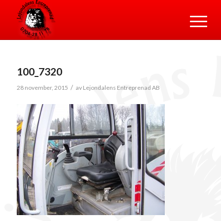
100_7320
/
28 november, 2015
av
Lejondalens Entreprenad AB