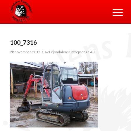
100_7316
/
28 november, 2015
av
Lejondalens Entreprenad AB