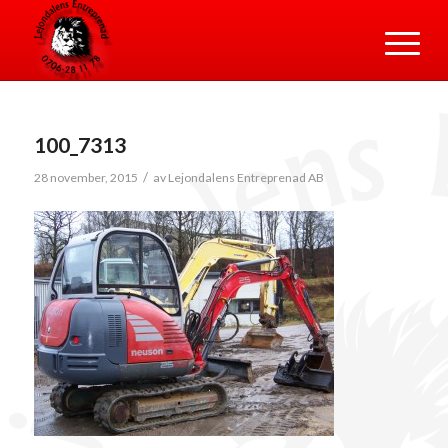
100_7313
/
28 november, 2015
av
Lejondalens Entreprenad AB