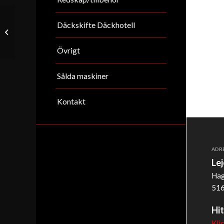
Däckskifte Däckhotell
Doosan 035
Reserverad
Övrigt
Sålda maskiner
Kontakt
ADR
Le
Hag
516
Hit
Kli