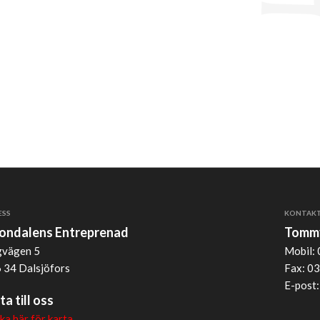
ESS
KONTAK
jondalens Entreprenad
Tommy
vägen 5
Mobil: 
 34 Dalsjöfors
Fax: 03
E-post
ta till oss
cka här för karta