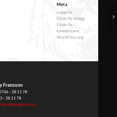
Meta
Logga in
Flöde för inlägg
Flöde för
kommentarer
WordPress.org
T
 Fransson
0706 - 28 11 78
3 - 28 11 78
:
lejondalen@msn.com