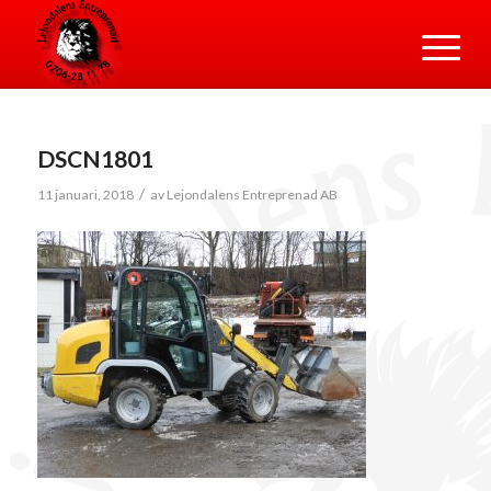
DSCN1801
/
11 januari, 2018
av
Lejondalens Entreprenad AB