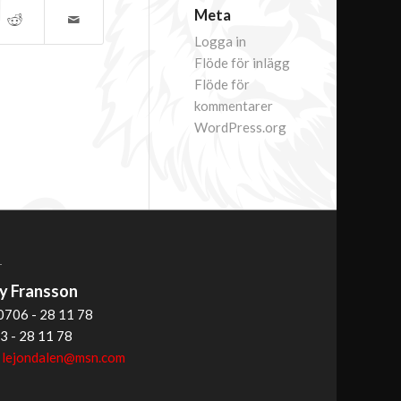
Meta
Logga in
Flöde för inlägg
Flöde för
kommentarer
WordPress.org
T
 Fransson
0706 - 28 11 78
3 - 28 11 78
:
lejondalen@msn.com