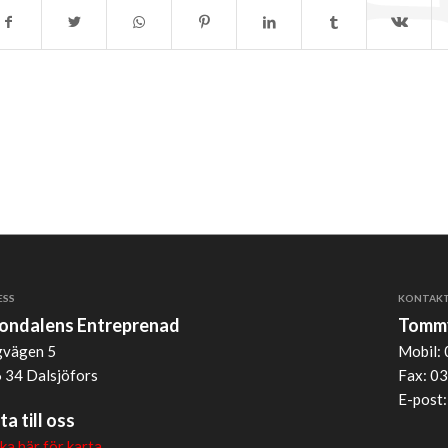
ESS
KONTAK
jondalens Entreprenad
Tommy
vägen 5
Mobil: 
 34 Dalsjöfors
Fax: 03
E-post
ta till oss
cka här för karta