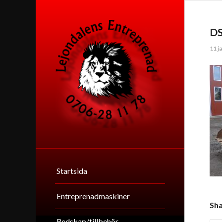
D
11 j
Startsida
Entreprenadmaskiner
Sha
Redskap/tillbehör