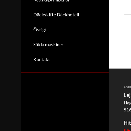
Däckskifte Däckhotell
Övrigt
Sålda maskiner
Kontakt
ADR
Le
Hag
516
Hit
Kli