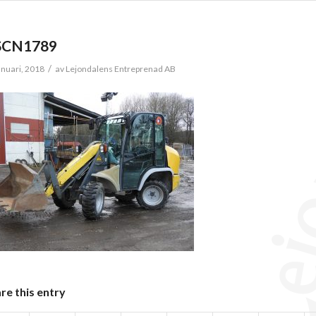
SCN1789
/
anuari, 2018
av
Lejondalens Entreprenad AB
re this entry