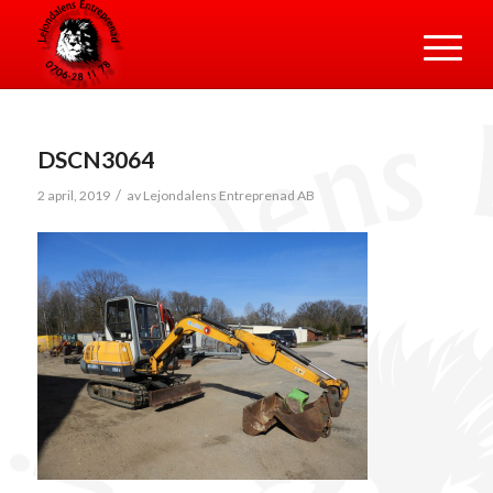
DSCN3064
/
2 april, 2019
av
Lejondalens Entreprenad AB