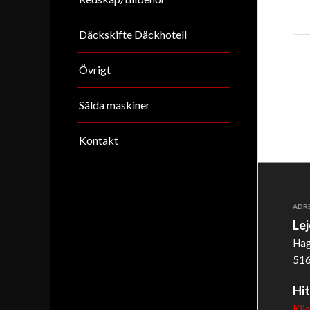
Däckskifte Däckhotell
Övrigt
Sålda maskiner
Kontakt
ADR
Le
Hag
516
Hit
Kli