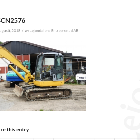
SCN2576
/
ugusti, 2018
av
Lejondalens Entreprenad AB
re this entry