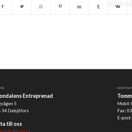
ESS
KONTAK
jondalens Entreprenad
Tommy
vägen 5
Mobil: 
 34 Dalsjöfors
Fax: 03
E-post
ta till oss
cka här för karta