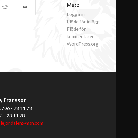
Meta
Logga in
Flöde för inlägg
Flöde för
kommentarer
WordPress.org
T
 Fransson
0706 - 28 11 78
3 - 28 11 78
:
lejondalen@msn.com