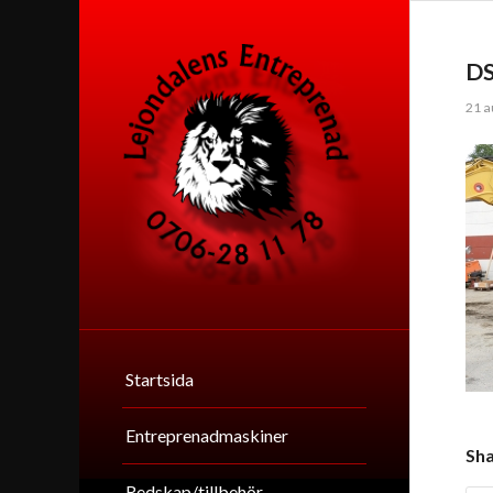
D
21 a
Startsida
Entreprenadmaskiner
Sha
Redskap/tillbehör