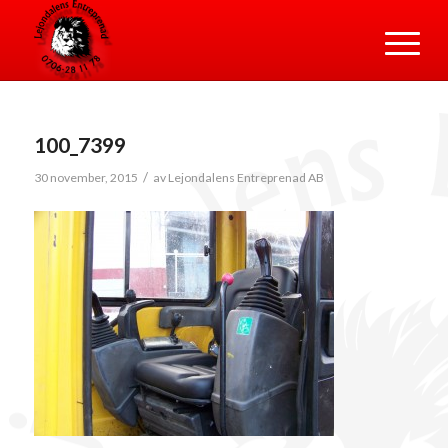
100_7399
/
30 november, 2015
av
Lejondalens Entreprenad AB