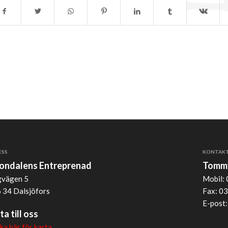
ESS
KONTAK
jondalens Entreprenad
Tommy
vägen 5
Mobil: 
 34 Dalsjöfors
Fax: 03
E-post
ta till oss
cka här för karta