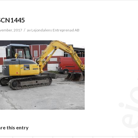
SCN1445
/
vember, 2017
av
Lejondalens Entreprenad AB
re this entry