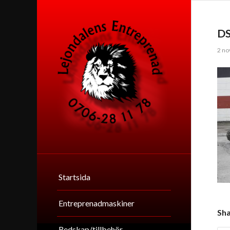
D
2 no
Startsida
Entreprenadmaskiner
Sha
Redskap/tillbehör