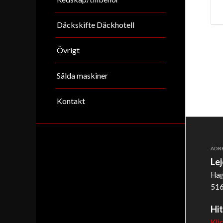
Däckskifte Däckhotell
Övrigt
Sålda maskiner
Kontakt
ADR
Le
Hag
516
Hit
Kli