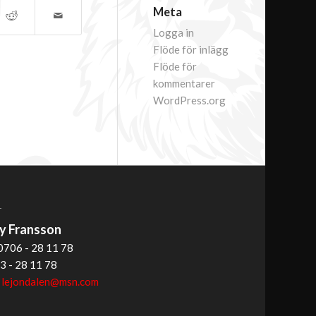
Meta
Logga in
Flöde för inlägg
Flöde för
kommentarer
WordPress.org
T
 Fransson
0706 - 28 11 78
3 - 28 11 78
:
lejondalen@msn.com