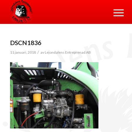
DSCN1836
/
11 januari, 2018
av
Lejondalens Entreprenad AB