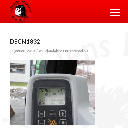
DSCN1832
/
11 januari, 2018
av
Lejondalens Entreprenad AB