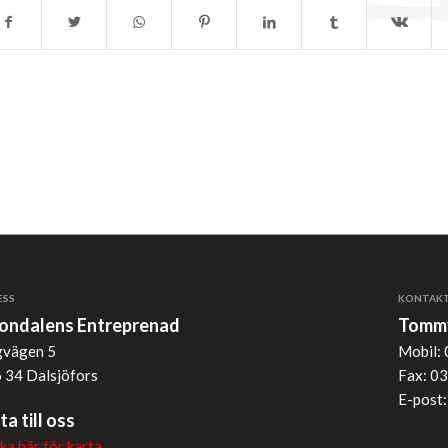
ESS
KONTAK
jondalens Entreprenad
Tommy
vägen 5
Mobil: 
 34 Dalsjöfors
Fax: 03
E-post
ta till oss
cka här för karta