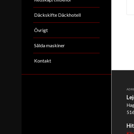
Däckskifte Däckhotell
Övrigt
Sålda maskiner
Kontakt
ADR
Le
Hag
516
Hit
Kli