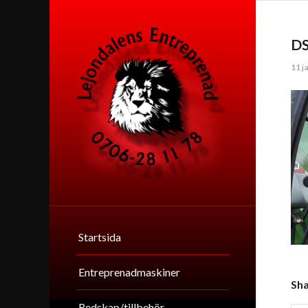
D
11 j
Startsida
Entreprenadmaskiner
Sha
Redskap/tillbehör