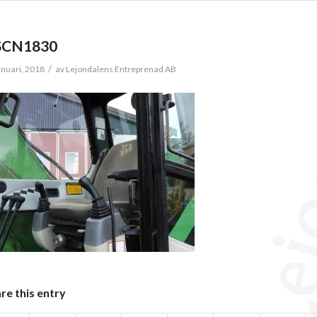
SCN1830
/
anuari, 2018
av
Lejondalens Entreprenad AB
re this entry