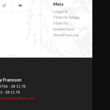
Meta
Logga in
Flöde för inlägg
Flöde för
kommentarer
WordPress.org
T
 Fransson
0706 - 28 11 78
3 - 28 11 78
:
lejondalen@msn.com