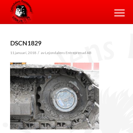
DSCN1829
/
11 januari, 2018
av
Lejondalens Entreprenad AB