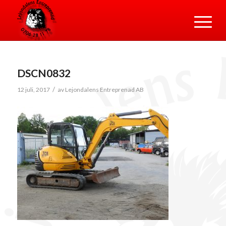
DSCN0832
/
12 juli, 2017
av
Lejondalens Entreprenad AB