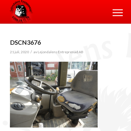
DSCN3676
/
21 juli, 2020
av
Lejondalens Entreprenad AB