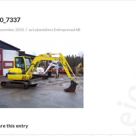
0_7337
/
ovember, 2015
av
Lejondalens Entreprenad AB
re this entry