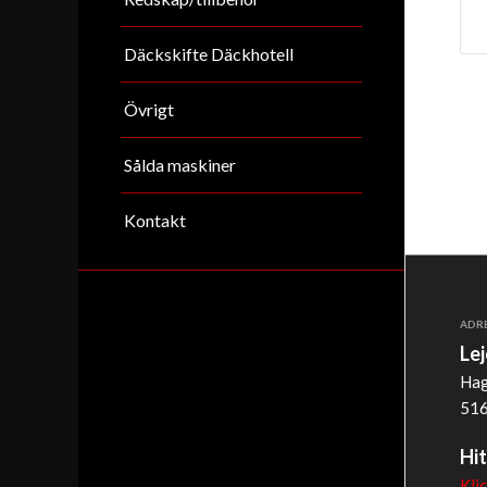
Däckskifte Däckhotell
Övrigt
Sålda maskiner
Kontakt
ADR
Le
Hag
516
Hit
Kli