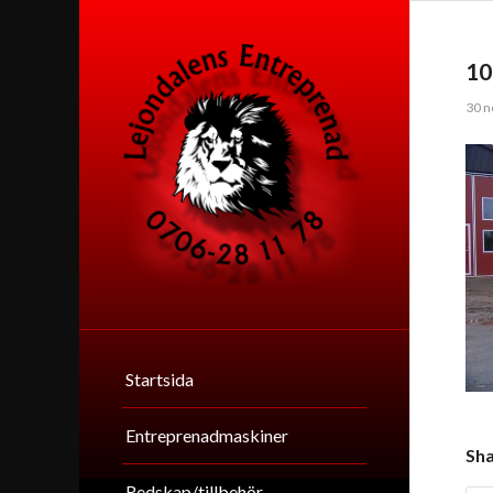
10
30 n
Startsida
Entreprenadmaskiner
Sha
Redskap/tillbehör