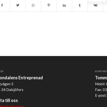
ESS
KONTAK
jondalens Entreprenad
Tommy
vägen 5
Mobil: 
 34 Dalsjöfors
Fax: 03
E-post
ta till oss
cka här för karta