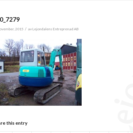
0_7279
/
ovember, 2015
av
Lejondalens Entreprenad AB
re this entry