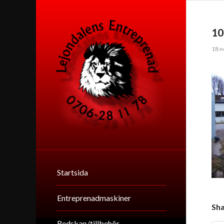
10
18 n
Startsida
Entreprenadmaskiner
Sha
Redskap/tillbehör