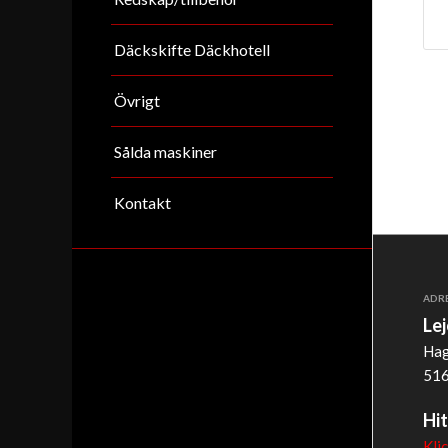
Däckskifte Däckhotell
Övrigt
Sålda maskiner
Kontakt
ADR
Le
Hag
516
Hit
Kli