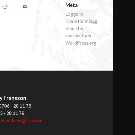
Meta
Logga in
Flöde för inlägg
Flöde för
kommentarer
WordPress.org
T
 Fransson
0706 - 28 11 78
3 - 28 11 78
:
lejondalen@msn.com