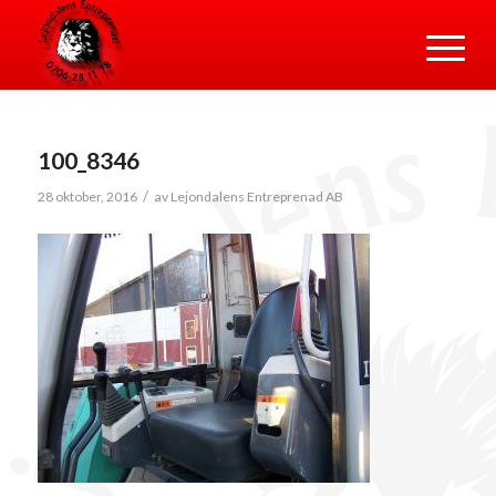
100_8346
/
28 oktober, 2016
av
Lejondalens Entreprenad AB