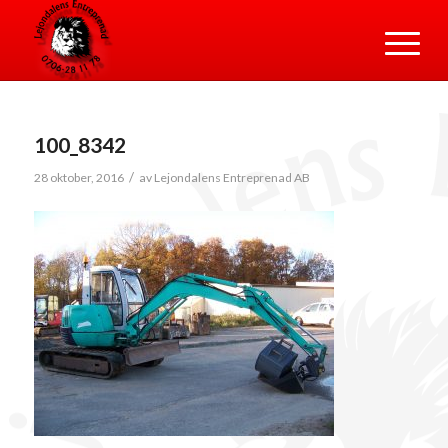
100_8342
/
28 oktober, 2016
av
Lejondalens Entreprenad AB