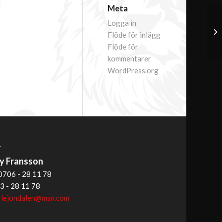
Meta
Logga in
Flöde för inlägg
Flöde för
kommentarer
WordPress.org
T
 Fransson
0706 - 28 11 78
3 - 28 11 78
:
lejondalen@msn.com