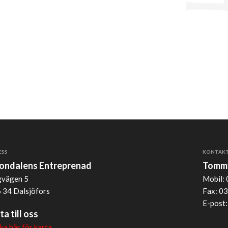
ESS
KONTAK
jondalens Entreprenad
Tommy
vägen 5
Mobil: 
 34 Dalsjöfors
Fax: 03
E-post
ta till oss
cka här för karta