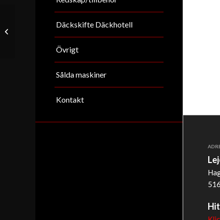
Däckskifte Däckhotell
Schaeff/Terex HR16
Övrigt
Sålda maskiner
Kontakt
ADR
Le
Hag
516
Hit
Kli