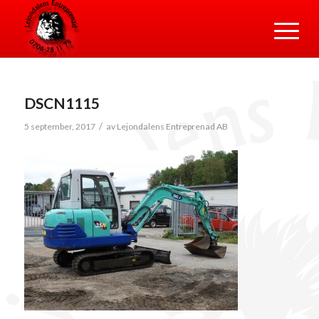
DSCN1115
/
5 september, 2017
av
Lejondalens Entreprenad AB