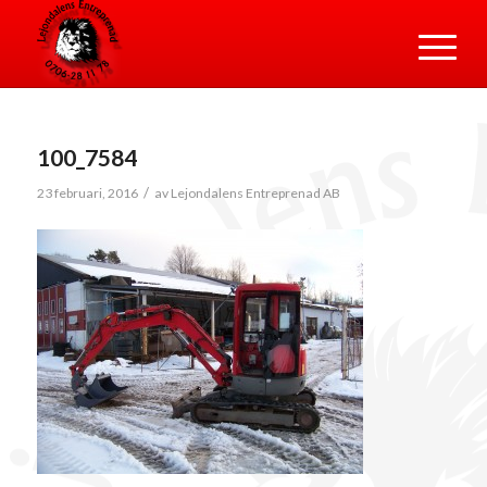
100_7584
/
23 februari, 2016
av
Lejondalens Entreprenad AB