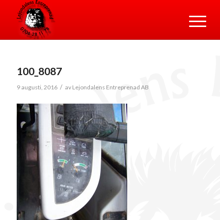
100_8087
/
9 augusti, 2016
av
Lejondalens Entreprenad AB