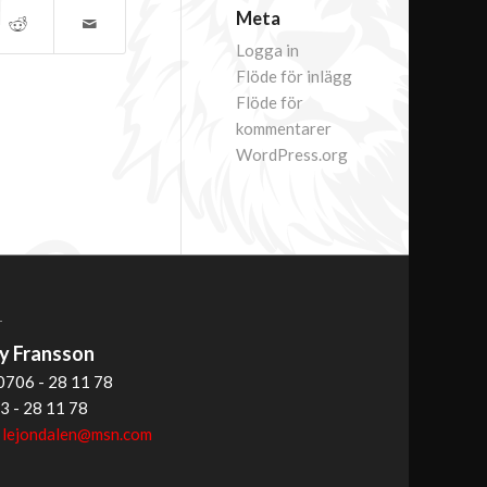
Meta
Logga in
Flöde för inlägg
Flöde för
kommentarer
WordPress.org
T
 Fransson
0706 - 28 11 78
3 - 28 11 78
:
lejondalen@msn.com