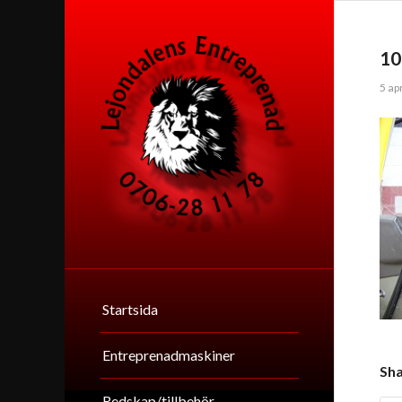
10
5 ap
Startsida
Entreprenadmaskiner
Sha
Redskap/tillbehör