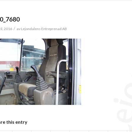
0_7680
/
ril, 2016
av
Lejondalens Entreprenad AB
re this entry