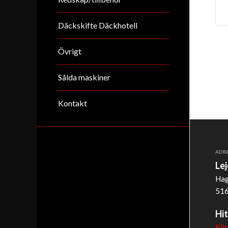
Däckskifte Däckhotell
Övrigt
Sålda maskiner
Kontakt
ADR
Le
Hag
516
Hit
Kli