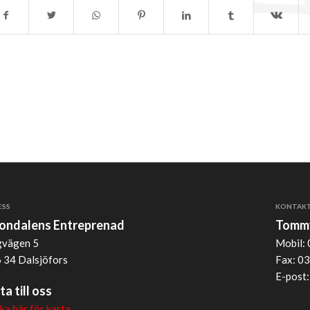
ESS
KONTAK
jondalens Entreprenad
Tommy
vägen 5
Mobil: 
 34 Dalsjöfors
Fax: 03
E-post
ta till oss
cka här för karta