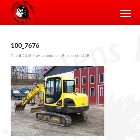
100_7676
/
5 april, 2016
av
Lejondalens Entreprenad AB