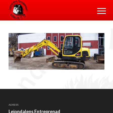
ADRESS
Lejondalens Entreprenad