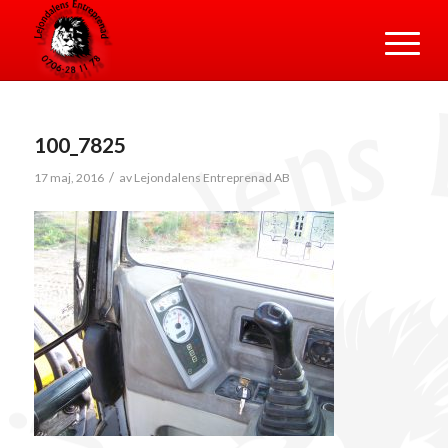
100_7825
/
17 maj, 2016
av
Lejondalens Entreprenad AB