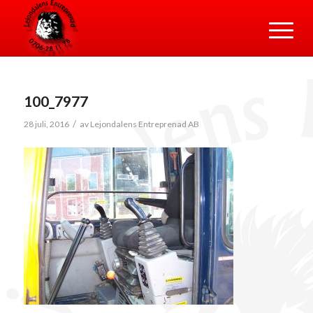
100_7977
/
28 juli, 2016
av
Lejondalens Entreprenad AB