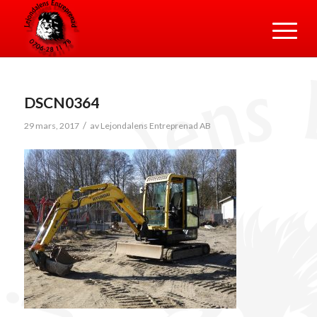
DSCN0364
/
29 mars, 2017
av
Lejondalens Entreprenad AB