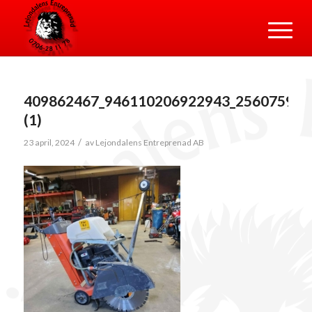
409862467_946110206922943_256075975
(1)
/
23 april, 2024
av
Lejondalens Entreprenad AB