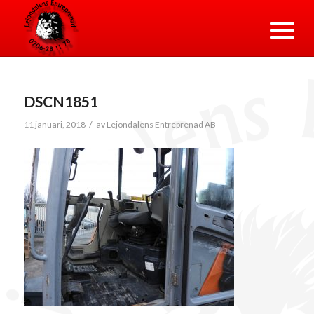
DSCN1851
/
11 januari, 2018
av
Lejondalens Entreprenad AB