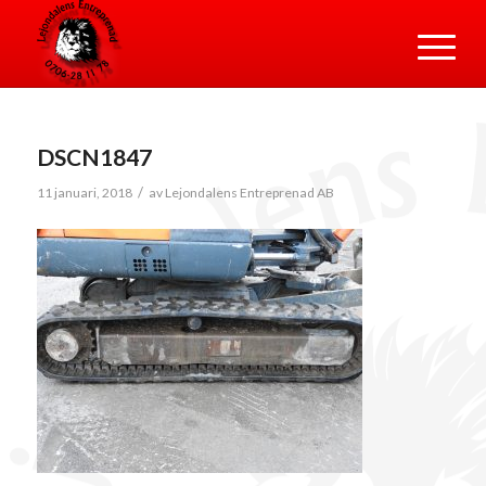
DSCN1847
/
11 januari, 2018
av
Lejondalens Entreprenad AB