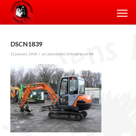
DSCN1839
/
11 januari, 2018
av
Lejondalens Entreprenad AB