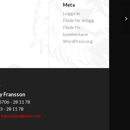
Meta
Logga in
Flöde för inlägg
Flöde för
kommentarer
WordPress.org
T
 Fransson
0706 - 28 11 78
3 - 28 11 78
:
lejondalen@msn.com