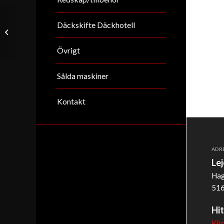
Däckskifte Däckhotell
Dino 105 T
Övrigt
Sålda maskiner
Kontakt
ADR
Le
Hag
516
Hit
Kli