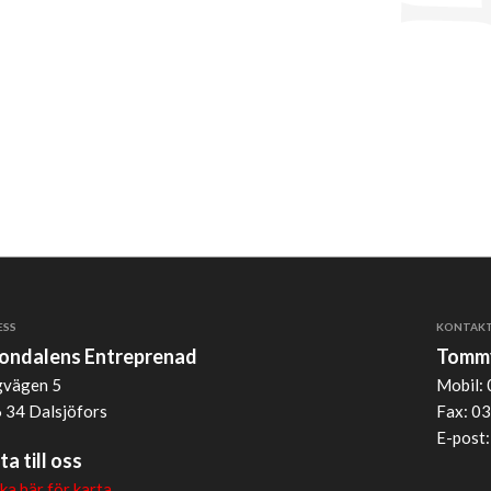
ESS
KONTAK
jondalens Entreprenad
Tommy
vägen 5
Mobil: 
 34 Dalsjöfors
Fax: 03
E-post
ta till oss
cka här för karta