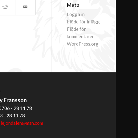
Meta
Logga in
Flöde för inlägg
Flöde för
kommentarer
WordPress.org
T
 Fransson
0706 - 28 11 78
3 - 28 11 78
:
lejondalen@msn.com