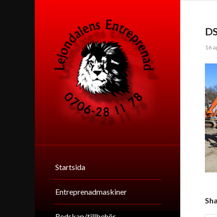
D
16 a
Startsida
Entreprenadmaskiner
Sha
Redskap/tillbehör