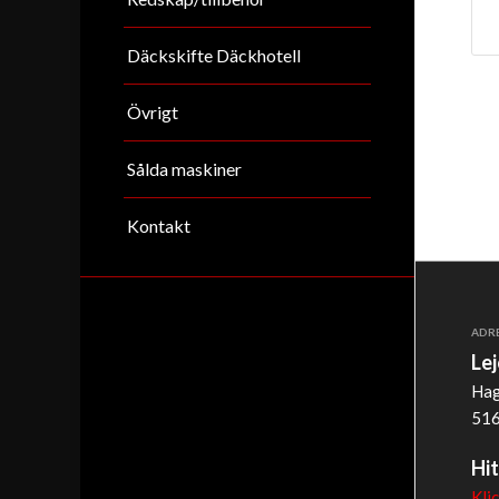
Däckskifte Däckhotell
Övrigt
Sålda maskiner
Kontakt
ADR
Le
Hag
516
Hit
Kli