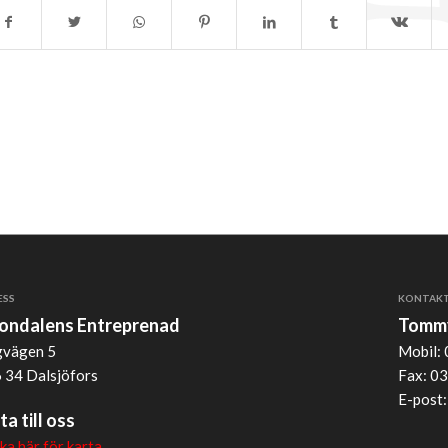
ESS
KONTAK
jondalens Entreprenad
Tommy
vägen 5
Mobil: 
 34 Dalsjöfors
Fax: 03
E-post
ta till oss
cka här för karta