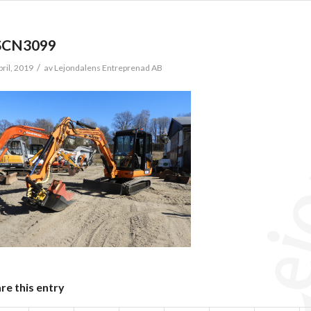
SCN3099
/
pril, 2019
av
Lejondalens Entreprenad AB
re this entry