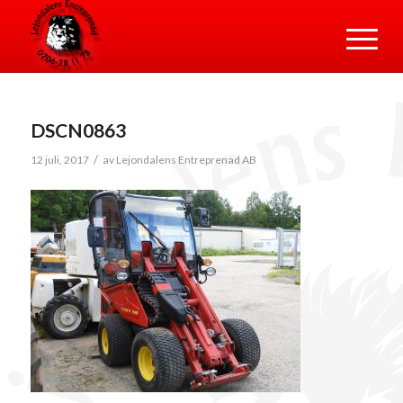
DSCN0863
/
12 juli, 2017
av
Lejondalens Entreprenad AB