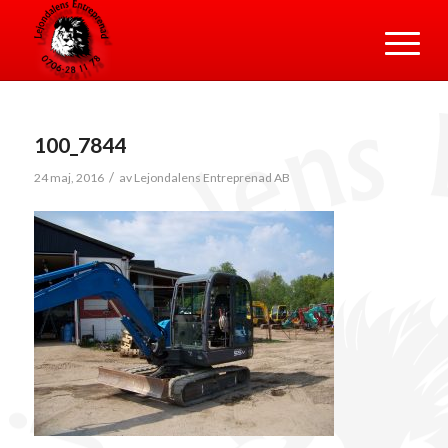
100_7844
/
24 maj, 2016
av
Lejondalens Entreprenad AB