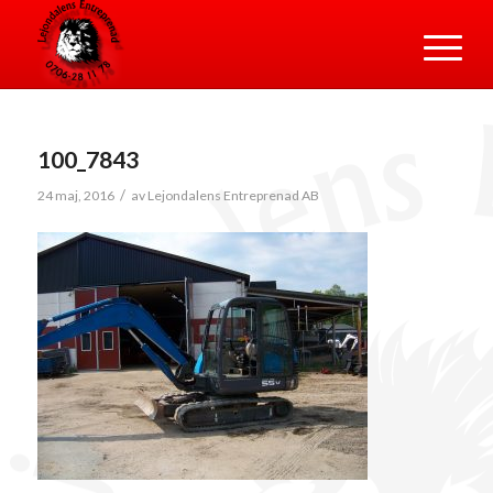
100_7843
/
24 maj, 2016
av
Lejondalens Entreprenad AB