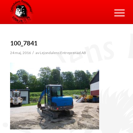
100_7841
/
24 maj, 2016
av
Lejondalens Entreprenad AB