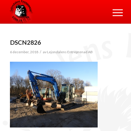
DSCN2826
/
6 december, 2018
av
Lejondalens Entreprenad AB