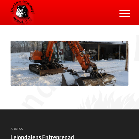
ADRESS
Lejondalens Entreprenad