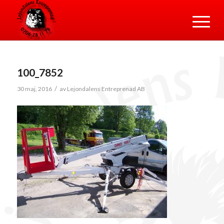
100_7852
/
30 maj, 2016
av
Lejondalens Entreprenad AB