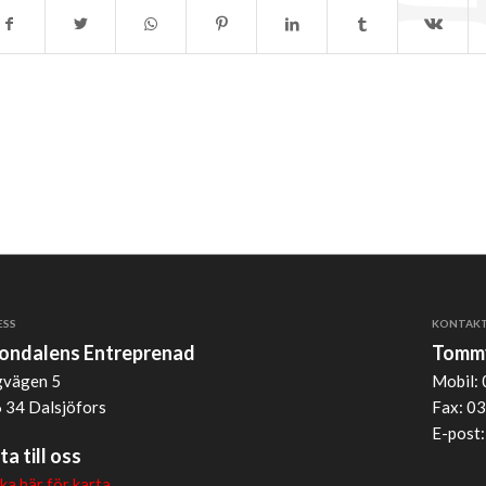
ESS
KONTAK
jondalens Entreprenad
Tommy
vägen 5
Mobil: 
 34 Dalsjöfors
Fax: 03
E-post
ta till oss
cka här för karta