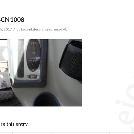
SCN1008
/
li, 2017
av
Lejondalens Entreprenad AB
re this entry