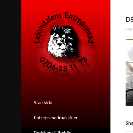
D
20 ju
Startsida
Entreprenadmaskiner
Sha
Redskap/tillbehör