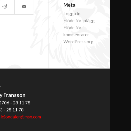
Meta
Logga in
Flöde för inlägg
Flöde för
kommentarer
WordPress.org
T
 Fransson
0706 - 28 11 78
3 - 28 11 78
:
lejondalen@msn.com