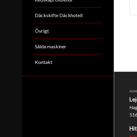
Däckskifte Däckhotell
Övrigt
Sålda maskiner
Kontakt
ADR
Le
Hag
516
Hit
Kli