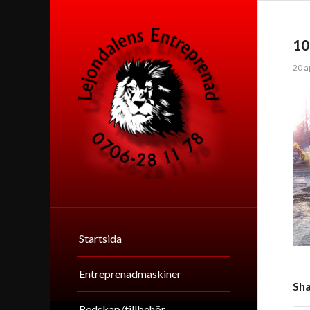
10
20 a
Startsida
Entreprenadmaskiner
Sha
Redskap/tillbehör