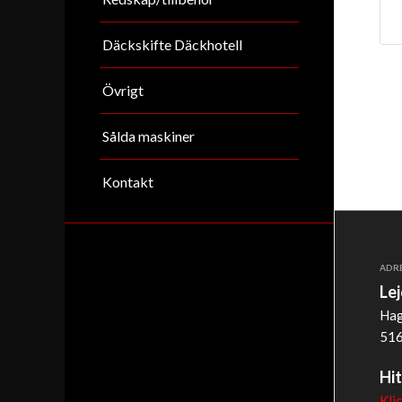
Däckskifte Däckhotell
Övrigt
Sålda maskiner
Kontakt
ADR
Le
Hag
516
Hit
Kli