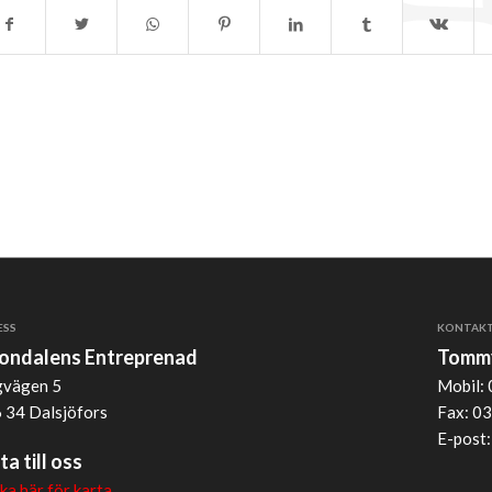
ESS
KONTAK
jondalens Entreprenad
Tommy
vägen 5
Mobil: 
 34 Dalsjöfors
Fax: 03
E-post
ta till oss
cka här för karta