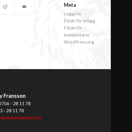
Meta
Logga in
Flöde för inlägg
Flöde för
kommentarer
WordPress.org
T
 Fransson
0706 - 28 11 78
3 - 28 11 78
:
lejondalen@msn.com