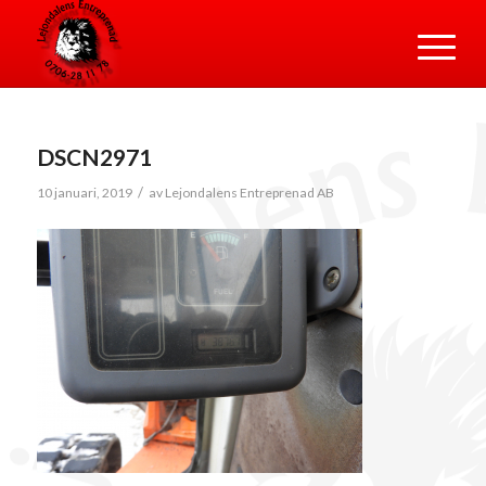
DSCN2971
/
10 januari, 2019
av
Lejondalens Entreprenad AB