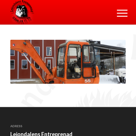
ADRESS
Lejondalens Entreprenad